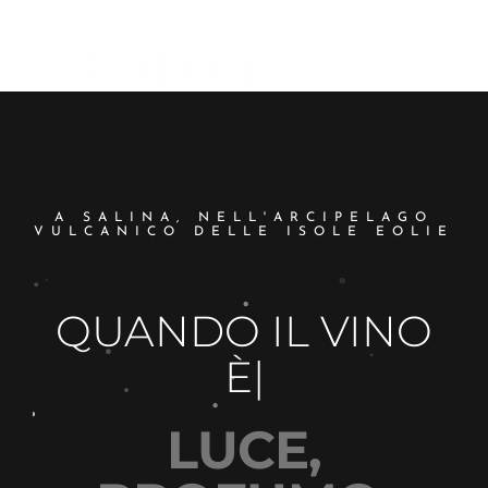
CANTINE
MENU
COLOSI –
SICILY –
AEOLIAN
ISLAND
A SALINA, NELL'ARCIPELAGO
VULCANICO DELLE ISOLE EOLIE
QUANDO IL VINO
È
|
LUCE,