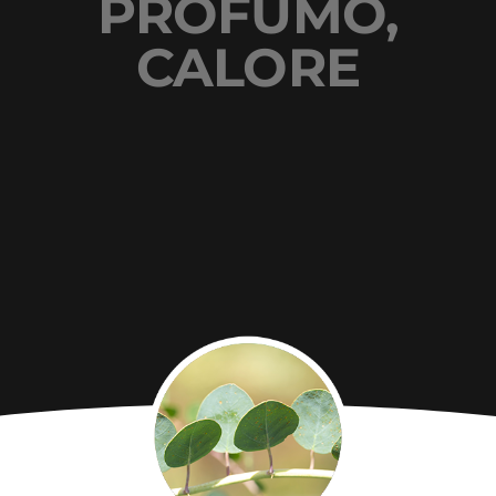
PROFUMO,
CALORE
Tra i profumi della macchia mediterranea e le
vedute mozzafiato, adagiati su terrazzamenti
suggestivi,
la famiglia Colosi coltiva i suoi vigneti e
produce vini unici che raccontano di Sicilia.