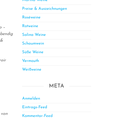
Marina Weine
Preise & Auszeichnungen
Roséweine
Rotweine
o –
ebendig
Salina Weine
 &
Schaumwein
Süße Weine
roir
Vermouth
Weißweine
META
Anmelden
Eintrags-Feed
 von
Kommentar-Feed