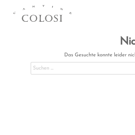
CANTINE
COLOSI –
SICILY –
Ni
AEOLIAN
ISLAND
Das Gesuchte konnte leider nich