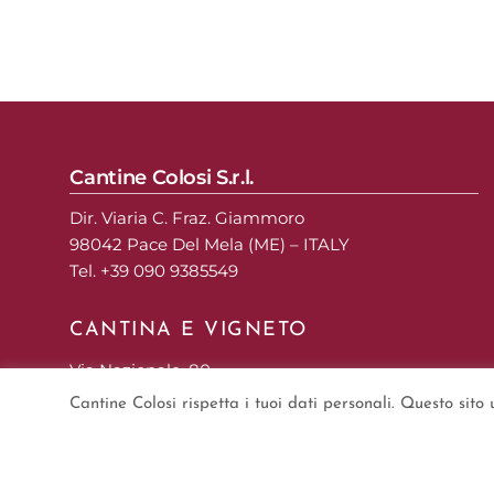
Cantine Colosi S.r.l.
Dir. Viaria C. Fraz. Giammoro
98042 Pace Del Mela (ME) – ITALY
Tel. +39 090 9385549
CANTINA E VIGNETO
Via Nazionale, 80
98050 Malfa, Salina (ME) – Isole Eolie
Cantine Colosi rispetta i tuoi dati personali. Questo sito
Copyright © 2019 