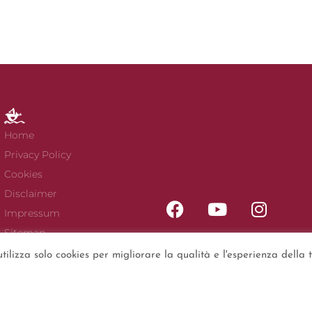
Home
Privacy Policy
Cookies
Disclaimer
Impressum
Sitemap
 utilizza solo cookies per migliorare la qualità e l'esperienza della
– 2024
Cantine Colosi S.r.l.
P.IVA IT01679470839