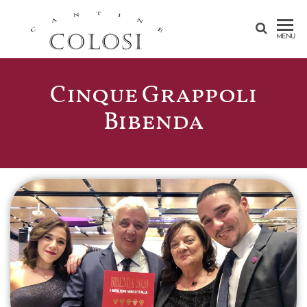
CANTINE
MENU
COLOSI –
SICILY –
Cinque Grappoli
AEOLIAN
Bibenda
ISLAND