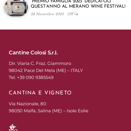
“PREMIO FAMIGLIA 2023” DEDICATOCI
QUEST’ANNO AL MERANO WINE FESTIVAL!
28 Novembre 2023
Off
Cantine Colosi S.r.l.
Dir. Viaria C. Fraz. Giammoro
98042 Pace Del Mela (ME) – ITALY
Tel. +39 090 9385549
CANTINA E VIGNETO
Via Nazionale, 80
98050 Malfa, Salina (ME) – Isole Eolie