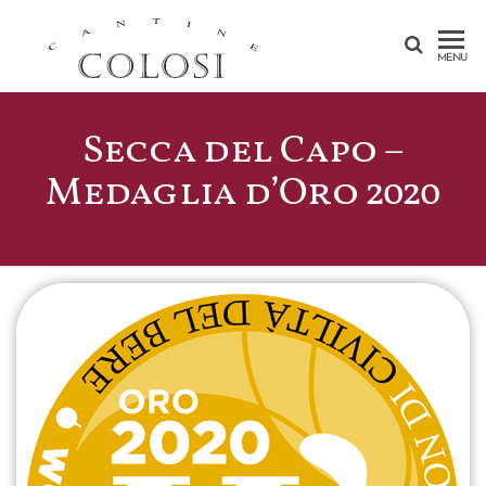
CANTINE
MENU
COLOSI –
SICILY –
Secca del Capo –
AEOLIAN
Medaglia d’Oro 2020
ISLAND