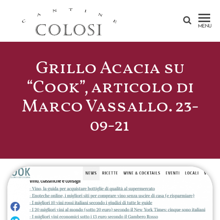
CANTINE
MENU
COLOSI –
SICILY –
Grillo Acacia su
AEOLIAN
“Cook”, articolo di
ISLAND
Marco Vassallo. 23-
09-21