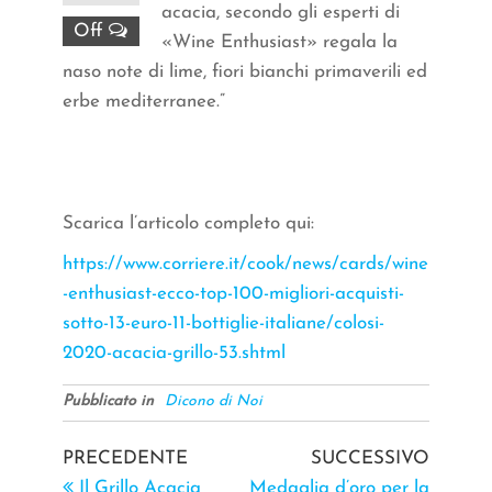
acacia, secondo gli esperti di
Off
«Wine Enthusiast» regala la
naso note di lime, fiori bianchi primaverili ed
erbe mediterranee.”
Scarica l’articolo completo qui:
https://www.corriere.it/cook/news/cards/wine
-enthusiast-ecco-top-100-migliori-acquisti-
sotto-13-euro-11-bottiglie-italiane/colosi-
2020-acacia-grillo-53.shtml
Pubblicato in
Dicono di Noi
PRECEDENTE
SUCCESSIVO
Il Grillo Acacia
Medaglia d’oro per la