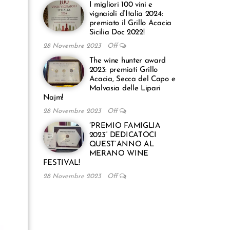
I migliori 100 vini e
vignaioli d’Italia 2024:
premiato il Grillo Acacia
Sicilia Doc 2022!
28 Novembre 2023
Off
The wine hunter award
2023: premiati Grillo
Acacia, Secca del Capo e
Malvasia delle Lipari
Najm!
28 Novembre 2023
Off
“PREMIO FAMIGLIA
2023” DEDICATOCI
QUEST’ANNO AL
MERANO WINE
FESTIVAL!
28 Novembre 2023
Off