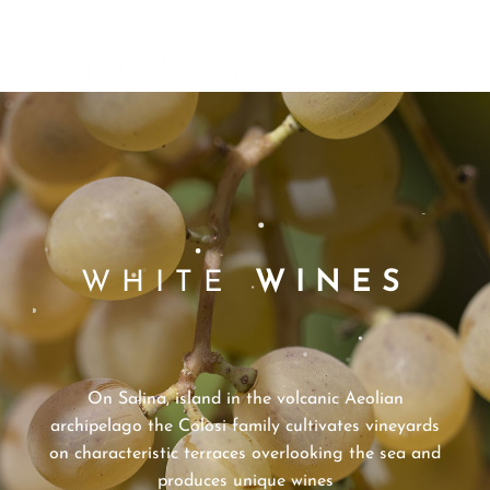
CANTINE
MENU
COLOSI –
SICILY –
AEOLIAN
ISLAND
WHITE
WINES
On Salina, island in the volcanic Aeolian
archipelago the Colosi family cultivates vineyards
on characteristic terraces overlooking the sea and
produces unique wines