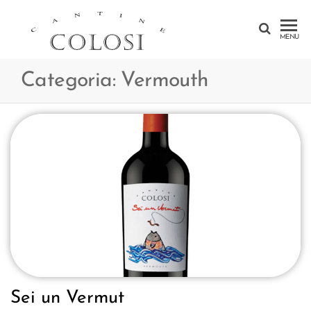
CANTINE
MENU
COLOSI –
Categoria:
Vermouth
SICILY –
AEOLIAN
ISLAND
Sei un Vermut