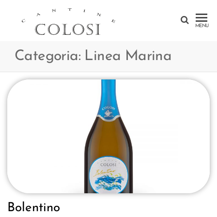
CANTINE
MENU
COLOSI –
Categoria:
Linea Marina
SICILY –
AEOLIAN
ISLAND
Bolentino